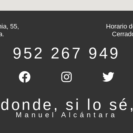
ia, 55,
Horario d
a.
Cerrad
952 267 949
 donde, si lo sé
Manuel Alcántara