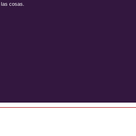
e
 las cosas.
x
t